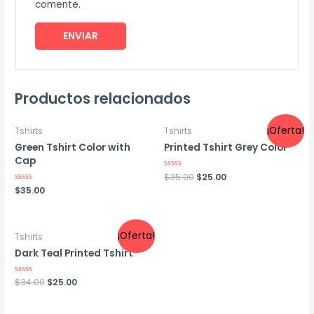
comente.
Productos relacionados
¡Oferta!
Tshirts
Tshirts
Green Tshirt Color with
Printed Tshirt Grey Color
Cap
Valorado
$
35.00
$
25.00
en
Valorado
$
35.00
0
en
de
0
5
de
5
¡Oferta!
Tshirts
Dark Teal Printed Tshirt
Valorado
$
34.00
$
25.00
en
0
de
5